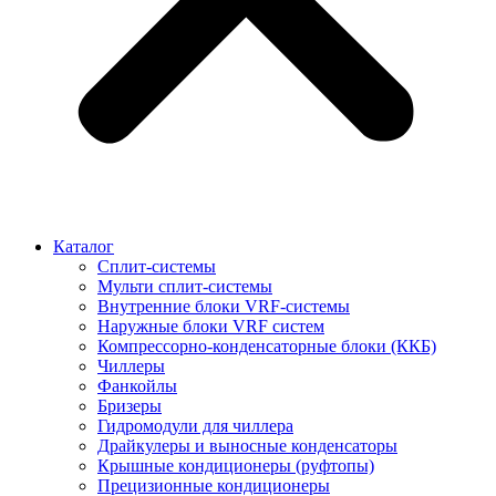
Каталог
Сплит-системы
Мульти сплит-системы
Внутренние блоки VRF-cистемы
Наружные блоки VRF cистем
Компрессорно-конденсаторные блоки (ККБ)
Чиллеры
Фанкойлы
Бризеры
Гидромодули для чиллера
Драйкулеры и выносные конденсаторы
Крышные кондиционеры (руфтопы)
Прецизионные кондиционеры