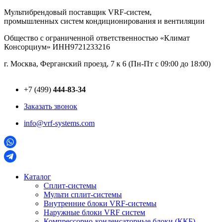
Перейти
Мультибрендовый поставщик VRF-cистем,
к
промышленных систем кондиционирования и вентиляции
содержимому
Общество с ограниченной ответственностью «Климат
Консорциум» ИНН9721233216
г. Москва, Ферганский проезд, 7 к 6 (Пн-Пт с 09:00 до 18:00)
+7 (499)
444-83-34
Заказать звонок
info@vrf-systems.com
Каталог
Сплит-системы
Мульти сплит-системы
Внутренние блоки VRF-cистемы
Наружные блоки VRF cистем
Компрессорно-конденсаторные блоки (ККБ)