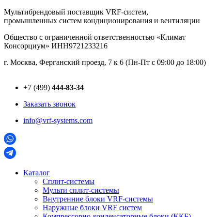
Перейти
Мультибрендовый поставщик VRF-cистем,
к
промышленных систем кондиционирования и вентиляции
содержимому
Общество с ограниченной ответственностью «Климат
Консорциум» ИНН9721233216
г. Москва, Ферганский проезд, 7 к 6 (Пн-Пт с 09:00 до 18:00)
+7 (499)
444-83-34
Заказать звонок
info@vrf-systems.com
Каталог
Сплит-системы
Мульти сплит-системы
Внутренние блоки VRF-cистемы
Наружные блоки VRF cистем
Компрессорно-конденсаторные блоки (ККБ)