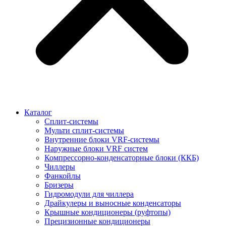
Каталог
Сплит-системы
Мульти сплит-системы
Внутренние блоки VRF-cистемы
Наружные блоки VRF cистем
Компрессорно-конденсаторные блоки (ККБ)
Чиллеры
Фанкойлы
Бризеры
Гидромодули для чиллера
Драйкулеры и выносные конденсаторы
Крышные кондиционеры (руфтопы)
Прецизионные кондиционеры