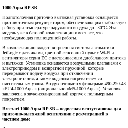
1000 Aqua RP SB
Подпотолочная приточно-вытяжная установка оснащается
противоточным рекуператором, обеспечивающим стабильную
работу при температуре наружного воздуха до –30°C. Эта
модель уже в базовой комплектации имеет все, что
необходимо для полноценной работы.
В комплектацию входят: встроенная система автоматики
JetLogic с датчиками, цветной сенсорный пульт с Wi-Fi и
вентиляторы серии EC с настраиваемым дисбалансом притока
и вытяжки. Установка оснащается воздушными клапанами с
электроприводом и возвратной пружиной, которые
перекрывают подачу воздуха при отключении
электропитания, а также водяным нагревателем со
смесительным узлом. Воздух очищается фильтрами 490-250-48
«EU4-1000 Aqua» (опционально «M5-1000 Aqua»). Установка
заключена в звукоизолированный корпус с полимерным
покрытием.
Breezart 1000 Aqua RP SB – подвесная вентустановка для
приточно-вытяжной вентиляции с рекуперацией в
частном доме