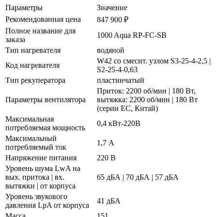
Параметры
Значение
Рекомендованная цена
847 900 ₽
Полное название для
1000 Aqua RP-FC-SB
заказа
Тип нагревателя
водяной
W42 со смесит. узлом S3-25-4-2,5 |
Код нагревателя
S2-25-4-0,63
Тип рекуператора
пластинчатый
Приток: 2200 об/мин | 180 Вт,
Параметры вентилятора
вытяжка: 2200 об/мин | 180 Вт
(серии EC, Китай)
Максимальная
0,4 кВт-220В
потребляемая мощность
Максимальный
1,7 А
потребляемый ток
Напряжение питания
220 В
Уровень шума LwA на
вых. притока | вх.
65 дБА | 70 дБА | 57 дБА
вытяжки | от корпуса
Уровень звукового
41 дБА
давления LpA от корпуса
Масса
151