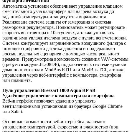
Функции автоматики
Автоматика установки обеспечивает управление клапаном
смесительного узла калорифера для нагрева воздуха до
заданной температуры и защиту от замораживания.
Реализована система защиты от замерзания и система
разморозки рекуператора. Пользователь может регулировать
скорость вентилятора в 10 ступенях, а также управлять
различными увлажнителями воздуха с пульта вентустановки.
Система контролирует загрязненность воздушного фильтра с
помощью цифрового датчика давления и поддерживает
восемь недельных сценариев с помощью часов реального
времени. Предусмотрена возможность создания VAV-системы
(требуется модуль JL208DP), подключения к системе «умный
дом» по протоколам ModBus RTU или ModBus TCP, а также
управления через веб-интерфейс с компьютера, смартфона
или планшета.
Пуль управления Breezart 1000 Aqua RP SB
Удалённое управление с компьютера или смартфона
Веб-интерфейс позволяет удаленно управлять
вентиляционными установками из браузера Google Chrome
или Safari.
Основные возможности веб-интерфейса включают
управление температурой, скоростью и влажностью (при