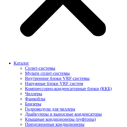
Каталог
Сплит-системы
Мульти сплит-системы
Внутренние блоки VRF-cистемы
Наружные блоки VRF cистем
Компрессорно-конденсаторные блоки (ККБ)
Чиллеры
Фанкойлы
Бризеры
Гидромодули для чиллера
Драйкулеры и выносные конденсаторы
Крышные кондиционеры (руфтопы)
Прецизионные кондиционеры