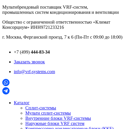
Перейти
Мультибрендовый поставщик VRF-cистем,
к
промышленных систем кондиционирования и вентиляции
содержимому
Общество с ограниченной ответственностью «Климат
Консорциум» ИНН9721233216
г. Москва, Ферганский проезд, 7 к 6 (Пн-Пт с 09:00 до 18:00)
+7 (499)
444-83-34
Заказать звонок
info@vrf-systems.com
Каталог
Сплит-системы
Мульти сплит-системы
Внутренние блоки VRF-cистемы
Наружные блоки VRF cистем
Компрессорно-конденсаторные блоки (ККБ)