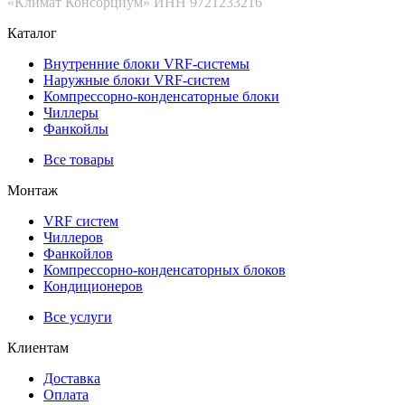
«Климат Консорциум» ИНН 9721233216
Каталог
Внутренние блоки VRF-cистемы
Наружные блоки VRF-cистем
Компрессорно-конденсаторные блоки
Чиллеры
Фанкойлы
Все товары
Монтаж
VRF систем
Чиллеров
Фанкойлов
Компрессорно-конденсаторных блоков
Кондиционеров
Все услуги
Клиентам
Доставка
Оплата