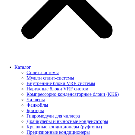
Каталог
Сплит-системы
Мульти сплит-системы
Внутренние блоки VRF-cистемы
Наружные блоки VRF cистем
Компрессорно-конденсаторные блоки (ККБ)
Чиллеры
Фанкойлы
Бризеры
Гидромодули для чиллера
Драйкулеры и выносные конденсаторы
Крышные кондиционеры (руфтопы)
Прецизионные кондиционеры