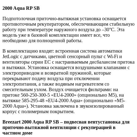
2000 Aqua RP SB
Подпотолочная приточно-вытяжная установка оснащается
противоточным рекуператором, обеспечивающим стабильную
работу при температуре наружного воздуха до –30°C. Эта
модель уже в базовой комплектации имеет все, что
необходимо для полноценной работы.
В комплектацию входят: встроенная система автоматики
JetLogic с датчиками, цветной сенсорный пульт с Wi-Fi и
вентиляторы серии EC с настраиваемым дисбалансом притока
и вытяжки. Установка оснащается воздушными клапанами с
электроприводом и возвратной пружиной, которые
перекрывают подачу воздуха при отключении
электропитания, а также водяным нагревателем со
смесительным узлом. Воздух очищается фильтрами: на
притоке 560-250-300-5 «EU4-2000» (опционально M5), на
вытяжке 585-295-48 «EU4-2000 Aqua» (опционально «M5-
2000 Aqua»). Установка заключена в звукоизолированный
корпус с полимерным покрытием.
Breezart 2000 Aqua RP SB – подвесная вентустановка для
приточно-вытяжной вентиляции с рекуперацией в
частном доме