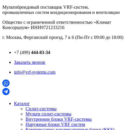
Перейти
Мультибрендовый поставщик VRF-cистем,
к
промышленных систем кондиционирования и вентиляции
содержимому
Общество с ограниченной ответственностью «Климат
Консорциум» ИНН9721233216
г. Москва, Ферганский проезд, 7 к 6 (Пн-Пт с 09:00 до 18:00)
+7 (499)
444-83-34
Заказать звонок
info@vrf-systems.com
Каталог
Сплит-системы
Мульти сплит-системы
Внутренние блоки VRF-cистемы
Наружные блоки VRF cистем
Компрессорно-конденсаторные блоки (ККБ)