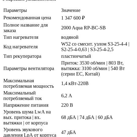
Параметры
Значение
Рекомендованная цена
1 347 600 ₽
Полное название для
2000 Aqua RP-BC-SB
заказа
Тип нагревателя
водяной
W52 со смесит. узлом S3-25-4-4 |
Код нагревателя
S2-25-4-0,63 | S3-25-4-2,5
Тип рекуператора
пластинчатый
Приток: 3530 об/мин | 803 Вт,
Параметры вентилятора
вытяжка: 3100 об/мин | 540 Вт
(серии EC, Китай)
Максимальная
1,4 кВт-220В
потребляемая мощность
Максимальный
6,2 А
потребляемый ток
Напряжение питания
220 В
Уровень шума LwA на
вых. притока | вх.
68 дБА | 74 дБА | 60 дБА
вытяжки | от корпуса
Уровень звукового
47 дБА
давления LpA от корпуса