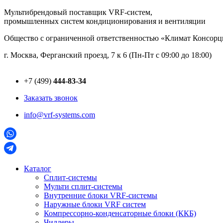
Перейти
Мультибрендовый поставщик VRF-cистем,
к
промышленных систем кондиционирования и вентиляции
содержимому
Общество с ограниченной ответственностью «Климат Консо
г. Москва, Ферганский проезд, 7 к 6 (Пн-Пт с 09:00 до 18:00)
+7 (499)
444-83-34
Заказать звонок
info@vrf-systems.com
Каталог
Сплит-системы
Мульти сплит-системы
Внутренние блоки VRF-cистемы
Наружные блоки VRF cистем
Компрессорно-конденсаторные блоки (ККБ)
Чиллеры