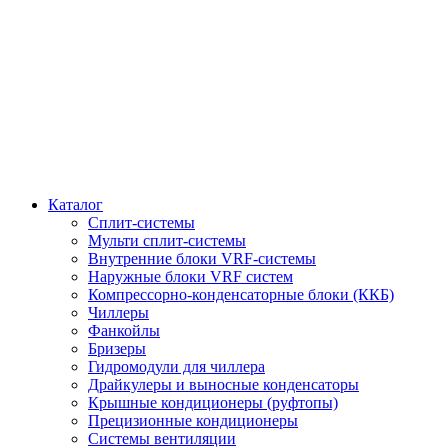
Каталог
Сплит-системы
Мульти сплит-системы
Внутренние блоки VRF-cистемы
Наружные блоки VRF cистем
Компрессорно-конденсаторные блоки (ККБ)
Чиллеры
Фанкойлы
Бризеры
Гидромодули для чиллера
Драйкулеры и выносные конденсаторы
Крышные кондиционеры (руфтопы)
Прецизионные кондиционеры
Системы вентиляции