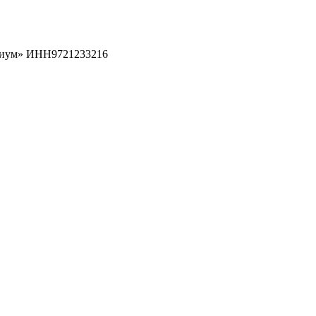
рциум» ИНН9721233216