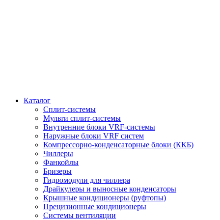
Каталог
Сплит-системы
Мульти сплит-системы
Внутренние блоки VRF-cистемы
Наружные блоки VRF cистем
Компрессорно-конденсаторные блоки (ККБ)
Чиллеры
Фанкойлы
Бризеры
Гидромодули для чиллера
Драйкулеры и выносные конденсаторы
Крышные кондиционеры (руфтопы)
Прецизионные кондиционеры
Системы вентиляции