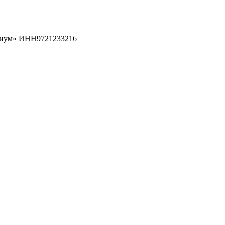
рциум» ИНН9721233216