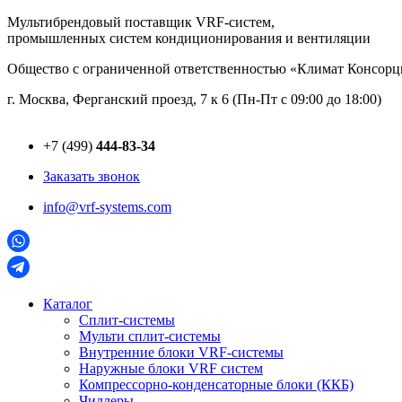
Перейти
Мультибрендовый поставщик VRF-cистем,
к
промышленных систем кондиционирования и вентиляции
содержимому
Общество с ограниченной ответственностью «Климат Консо
г. Москва, Ферганский проезд, 7 к 6 (Пн-Пт с 09:00 до 18:00)
+7 (499)
444-83-34
Заказать звонок
info@vrf-systems.com
Каталог
Сплит-системы
Мульти сплит-системы
Внутренние блоки VRF-cистемы
Наружные блоки VRF cистем
Компрессорно-конденсаторные блоки (ККБ)
Чиллеры