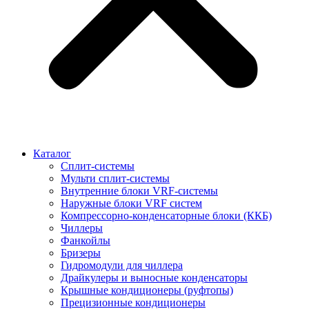
Каталог
Сплит-системы
Мульти сплит-системы
Внутренние блоки VRF-cистемы
Наружные блоки VRF cистем
Компрессорно-конденсаторные блоки (ККБ)
Чиллеры
Фанкойлы
Бризеры
Гидромодули для чиллера
Драйкулеры и выносные конденсаторы
Крышные кондиционеры (руфтопы)
Прецизионные кондиционеры