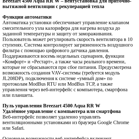
Breezart 4500 Aqua RR W – вентустановка для приточно-
вытяжной вентиляции с рекуперацией тепла
Функции автоматики
Автоматика установки обеспечивает управление клапаном
смесительного узла калорифера для нагрева воздуха до
заданной температуры и защиту от замораживания.
Пользователь может регулировать скорость вентилятора в 10
ступенях. Система контролирует загрязненность воздушного
фильтра с помощью цифрового датчика давления.
Поддерживаются восемь недельных сценариев, функции
«Комфорт» и «Рестарт», а также часы реального времени,
которые не сбрасываются при сбое питания. Предусмотрена
возможность создания VAV-системы (требуется модуль
JL208DP), подключения к системе «умный дом» по
протоколам ModBus RTU или ModBus TCP, а также
управления через веб-интерфейс с компьютера, смартфона
или планшета.
Пуль управления Breezart 4500 Aqua RR W
Удалённое управление с компьютера или смартфона
Веб-интерфейс позволяет удаленно управлять
вентиляционными установками из браузера Google Chrome
или Safari.
Основные возможности веб-интерфейса включают