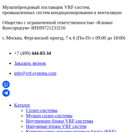
Перейти
Мультибрендовый поставщик VRF-cистем,
к
промышленных систем кондиционирования и вентиляции
содержимому
Общество с ограниченной ответственностью «Климат
Консорциум» ИНН9721233216
г. Москва, Ферганский проезд, 7 к 6 (Пн-Пт с 09:00 до 18:00)
+7 (499)
444-83-34
Заказать звонок
info@vrf-systems.com
Каталог
Сплит-системы
Мульти сплит-системы
Внутренние блоки VRF-cистемы
Наружные блоки VRF cистем
Компрессорно-конденсаторные блоки (ККБ)