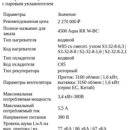
с паровым увлажнителем
Параметры
Значение
Рекомендованная цена
2 270 000 ₽
Полное название для
4500 Aqua RR W-BC
заказа
Тип нагревателя
водяной
W85 со смесит. узлом S3-32-8-6,3 |
Код нагревателя
S3-32-8-8 | S2-32-8-1,6 | S2-32-8-2,1
Тип охладителя
водяной
Код охладителя
C85
Тип рекуператора
роторный
Приток: 3160 об/мин | 1,6 кВт,
Параметры вентилятора
вытяжка: 3160 об/мин | 1,6 кВт
(серии EC, Китай)
Максимальная
3,4 кВт-380В
потребляемая мощность
Максимальный
5,5 А
потребляемый ток
Напряжение питания
380 В
Уровень шума LwA на
вых. притока | вх.
77 дБА | 86 дБА | 67 дБА