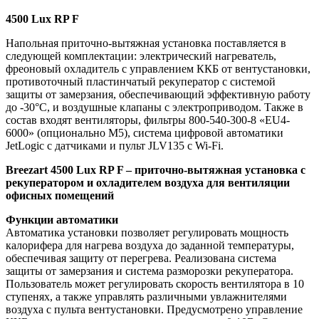
4500 Lux RP F
Напольная приточно-вытяжная установка поставляется в
следующей комплектации: электрический нагреватель,
фреоновый охладитель с управлением ККБ от вентустановки,
противоточный пластинчатый рекуператор с системой
защиты от замерзания, обеспечивающий эффективную работу
до -30°С, и воздушные клапаны с электроприводом. Также в
состав входят вентиляторы, фильтры 800-540-300-8 «EU4-
6000» (опционально M5), система цифровой автоматики
JetLogic с датчиками и пульт JLV135 c Wi-Fi.
Breezart 4500 Lux RP F – приточно-вытяжная установка с
рекуператором и охладителем воздуха для вентиляции
офисных помещений
Функции автоматики
Автоматика установки позволяет регулировать мощность
калорифера для нагрева воздуха до заданной температуры,
обеспечивая защиту от перегрева. Реализована система
защиты от замерзания и система разморозки рекуператора.
Пользователь может регулировать скорость вентилятора в 10
ступенях, а также управлять различными увлажнителями
воздуха с пульта вентустановки. Предусмотрено управление