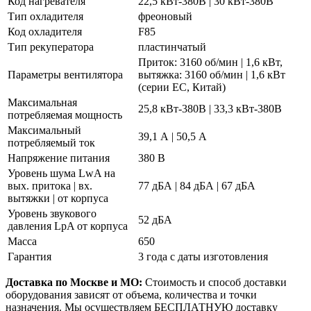
Код нагревателя
22,5 кВт-380В | 30 кВт-380В
Тип охладителя
фреоновый
Код охладителя
F85
Тип рекуператора
пластинчатый
Приток: 3160 об/мин | 1,6 кВт,
Параметры вентилятора
вытяжка: 3160 об/мин | 1,6 кВт
(серии EC, Китай)
Максимальная
25,8 кВт-380В | 33,3 кВт-380В
потребляемая мощность
Максимальный
39,1 А | 50,5 А
потребляемый ток
Напряжение питания
380 В
Уровень шума LwA на
вых. притока | вх.
77 дБА | 84 дБА | 67 дБА
вытяжки | от корпуса
Уровень звукового
52 дБА
давления LpA от корпуса
Масса
650
Гарантия
3 года с даты изготовления
Доставка по Москве и МО:
Стоимость и способ доставки
оборудования зависят от объема, количества и точки
назначения. Мы осуществляем
БЕСПЛАТНУЮ
доставку