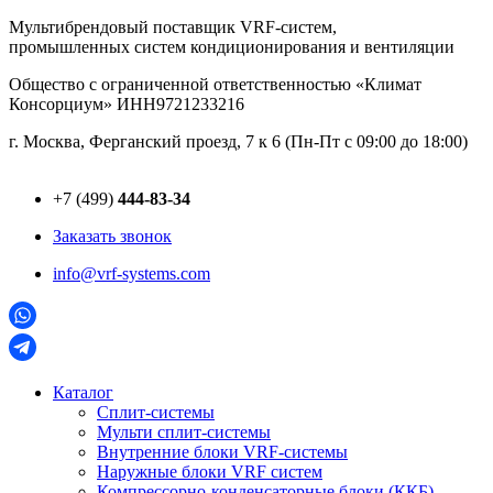
Перейти
Мультибрендовый поставщик VRF-cистем,
к
промышленных систем кондиционирования и вентиляции
содержимому
Общество с ограниченной ответственностью «Климат
Консорциум» ИНН9721233216
г. Москва, Ферганский проезд, 7 к 6 (Пн-Пт с 09:00 до 18:00)
+7 (499)
444-83-34
Заказать звонок
info@vrf-systems.com
Каталог
Сплит-системы
Мульти сплит-системы
Внутренние блоки VRF-cистемы
Наружные блоки VRF cистем
Компрессорно-конденсаторные блоки (ККБ)