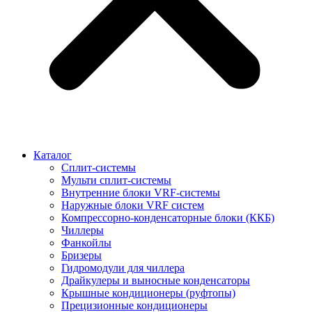
Каталог
Сплит-системы
Мульти сплит-системы
Внутренние блоки VRF-cистемы
Наружные блоки VRF cистем
Компрессорно-конденсаторные блоки (ККБ)
Чиллеры
Фанкойлы
Бризеры
Гидромодули для чиллера
Драйкулеры и выносные конденсаторы
Крышные кондиционеры (руфтопы)
Прецизионные кондиционеры