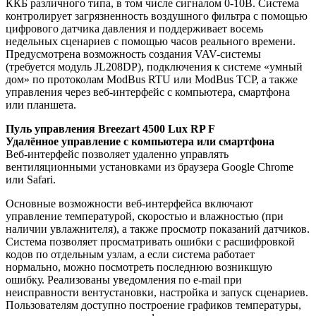
ККБ различного типа, в том числе сигналом 0-10В. Система
контролирует загрязненность воздушного фильтра с помощью
цифрового датчика давления и поддерживает восемь
недельных сценариев с помощью часов реального времени.
Предусмотрена возможность создания VAV-системы
(требуется модуль JL208DP), подключения к системе «умный
дом» по протоколам ModBus RTU или ModBus TCP, а также
управления через веб-интерфейс с компьютера, смартфона
или планшета.
Пуль управления Breezart 4500 Lux RP F
Удалённое управление с компьютера или смартфона
Веб-интерфейс позволяет удаленно управлять
вентиляционными установками из браузера Google Chrome
или Safari.
Основные возможности веб-интерфейса включают
управление температурой, скоростью и влажностью (при
наличии увлажнителя), а также просмотр показаний датчиков.
Система позволяет просматривать ошибки с расшифровкой
кодов по отдельным узлам, а если система работает
нормально, можно посмотреть последнюю возникшую
ошибку. Реализованы уведомления по e-mail при
неисправности вентустановки, настройка и запуск сценариев.
Пользователям доступно построение графиков температуры,