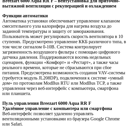
Breezart 6000 Aqua RR F – вентустановка для приточно-
вытяжной вентиляции с рекуперацией и охлаждением
Функции автоматики
Автоматика установки обеспечивает управление клапаном
смесительного узла калорифера для нагрева воздуха до
заданной температуры и защиту от замораживания.
Пользователь может регулировать скорость вентилятора в 10
ступенях. Предусмотрено управление ККБ различного типа, в
том числе сигналом 0-10В. Система контролирует
загрязненность воздушного фильтра с помощью цифрового
датчика давления. Поддерживаются восемь недельных
сценариев, функции «Комфорт» и «Рестарт», а также часы
реального времени, которые не сбрасываются при сбое
питания. Предусмотрена возможность создания VAV-системы
(требуется модуль JL208DP), подключения к системе «умный
дом» по протоколам ModBus RTU или ModBus TCP, а также
управления через веб-интерфейс с компьютера, смартфона
или планшета.
Пуль управления Breezart 6000 Aqua RR F
Удалённое управление с компьютера или смартфона
Веб-интерфейс позволяет удаленно управлять
вентиляционными установками из браузера Google Chrome
или Safari.