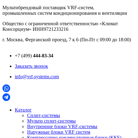
Перейти
Мультибрендовый поставщик VRF-cистем,
к
промышленных систем кондиционирования и вентиляции
содержимому
Общество с ограниченной ответственностью «Климат
Консорциум» ИНН9721233216
г. Москва, Ферганский проезд, 7 к 6 (Пн-Пт с 09:00 до 18:00)
+7 (499)
444-83-34
Заказать звонок
info@vrf-systems.com
Каталог
Сплит-системы
Мульти сплит-системы
Внутренние блоки VRF-cистемы
Наружные блоки VRF cистем
Компрессорно-конденсаторные блоки (ККБ)