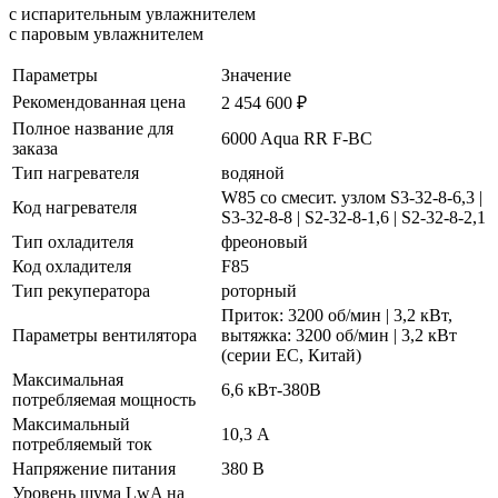
с испарительным увлажнителем
с паровым увлажнителем
Параметры
Значение
Рекомендованная цена
2 454 600 ₽
Полное название для
6000 Aqua RR F-BC
заказа
Тип нагревателя
водяной
W85 со смесит. узлом S3-32-8-6,3 |
Код нагревателя
S3-32-8-8 | S2-32-8-1,6 | S2-32-8-2,1
Тип охладителя
фреоновый
Код охладителя
F85
Тип рекуператора
роторный
Приток: 3200 об/мин | 3,2 кВт,
Параметры вентилятора
вытяжка: 3200 об/мин | 3,2 кВт
(серии EC, Китай)
Максимальная
6,6 кВт-380В
потребляемая мощность
Максимальный
10,3 А
потребляемый ток
Напряжение питания
380 В
Уровень шума LwA на