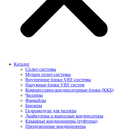
Каталог
Сплит-системы
Мульти сплит-системы
Внутренние блоки VRF-cистемы
Наружные блоки VRF cистем
Компрессорно-конденсаторные блоки (ККБ)
Чиллеры
Фанкойлы
Бризеры
Гидромодули для чиллера
Драйкулеры и выносные конденсаторы
Крышные кондиционеры (руфтопы)
Прецизионные кондиционеры