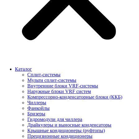
Каталог
Сплит-системы
Мульти сплит-системы
Внутренние блоки VRF-cистемы
Наружные блоки VRF cистем
Компрессорно-конденсаторные блоки (ККБ)
Чиллеры
Фанкойлы
Бризеры
Гидромодули для чиллера
Драйкулеры и выносные конденсаторы
Крышные кондиционеры (руфтопы)
Прецизионные кондиционеры