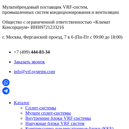
Перейти
Мультибрендовый поставщик VRF-cистем,
к
промышленных систем кондиционирования и вентиляции
содержимому
Общество с ограниченной ответственностью «Климат
Консорциум» ИНН9721233216
г. Москва, Ферганский проезд, 7 к 6 (Пн-Пт с 09:00 до 18:00)
+7 (499)
444-83-34
Заказать звонок
info@vrf-systems.com
Каталог
Сплит-системы
Мульти сплит-системы
Внутренние блоки VRF-cистемы
Наружные блоки VRF cистем
Компрессорно-конденсаторные блоки (ККБ)