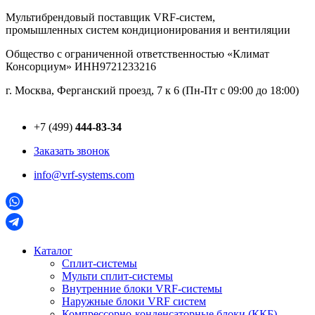
Перейти
Мультибрендовый поставщик VRF-cистем,
к
промышленных систем кондиционирования и вентиляции
содержимому
Общество с ограниченной ответственностью «Климат
Консорциум» ИНН9721233216
г. Москва, Ферганский проезд, 7 к 6 (Пн-Пт с 09:00 до 18:00)
+7 (499)
444-83-34
Заказать звонок
info@vrf-systems.com
Каталог
Сплит-системы
Мульти сплит-системы
Внутренние блоки VRF-cистемы
Наружные блоки VRF cистем
Компрессорно-конденсаторные блоки (ККБ)