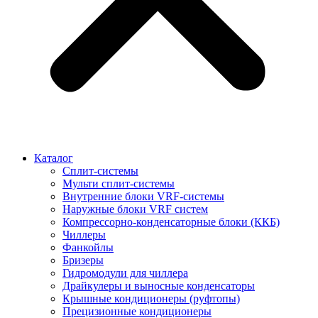
Каталог
Сплит-системы
Мульти сплит-системы
Внутренние блоки VRF-cистемы
Наружные блоки VRF cистем
Компрессорно-конденсаторные блоки (ККБ)
Чиллеры
Фанкойлы
Бризеры
Гидромодули для чиллера
Драйкулеры и выносные конденсаторы
Крышные кондиционеры (руфтопы)
Прецизионные кондиционеры