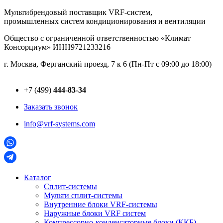
Перейти
Мультибрендовый поставщик VRF-cистем,
к
промышленных систем кондиционирования и вентиляции
содержимому
Общество с ограниченной ответственностью «Климат
Консорциум» ИНН9721233216
г. Москва, Ферганский проезд, 7 к 6 (Пн-Пт с 09:00 до 18:00)
+7 (499)
444-83-34
Заказать звонок
info@vrf-systems.com
Каталог
Сплит-системы
Мульти сплит-системы
Внутренние блоки VRF-cистемы
Наружные блоки VRF cистем
Компрессорно-конденсаторные блоки (ККБ)