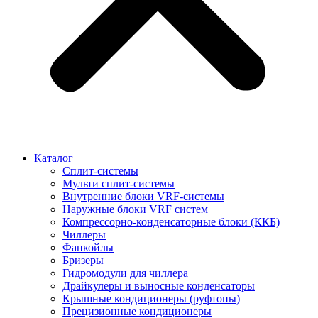
Каталог
Сплит-системы
Мульти сплит-системы
Внутренние блоки VRF-cистемы
Наружные блоки VRF cистем
Компрессорно-конденсаторные блоки (ККБ)
Чиллеры
Фанкойлы
Бризеры
Гидромодули для чиллера
Драйкулеры и выносные конденсаторы
Крышные кондиционеры (руфтопы)
Прецизионные кондиционеры