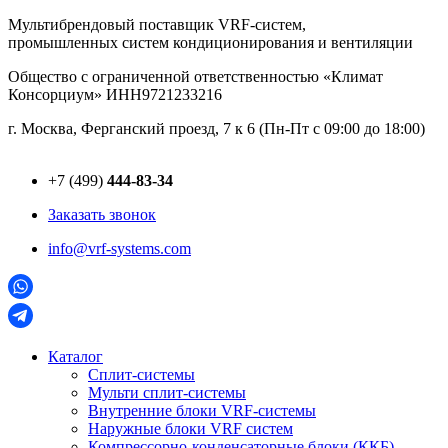
Перейти
Мультибрендовый поставщик VRF-cистем,
к
промышленных систем кондиционирования и вентиляции
содержимому
Общество с ограниченной ответственностью «Климат
Консорциум» ИНН9721233216
г. Москва, Ферганский проезд, 7 к 6 (Пн-Пт с 09:00 до 18:00)
+7 (499)
444-83-34
Заказать звонок
info@vrf-systems.com
Каталог
Сплит-системы
Мульти сплит-системы
Внутренние блоки VRF-cистемы
Наружные блоки VRF cистем
Компрессорно-конденсаторные блоки (ККБ)