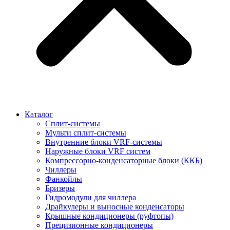
Каталог
Сплит-системы
Мульти сплит-системы
Внутренние блоки VRF-cистемы
Наружные блоки VRF cистем
Компрессорно-конденсаторные блоки (ККБ)
Чиллеры
Фанкойлы
Бризеры
Гидромодули для чиллера
Драйкулеры и выносные конденсаторы
Крышные кондиционеры (руфтопы)
Прецизионные кондиционеры