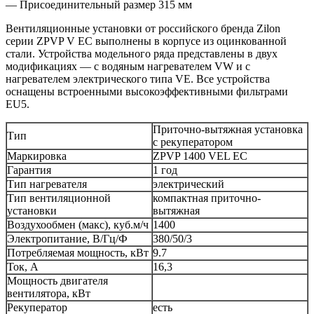
— Присоединительный размер 315 мм
Вентиляционные установки от российского бренда Zilon
серии ZPVP V EC выполнены в корпусе из оцинкованной
стали. Устройства модельного ряда представлены в двух
модификациях — с водяным нагревателем VW и с
нагревателем электрического типа VE. Все устройства
оснащены встроенными высокоэффективными фильтрами
EU5.
Приточно-вытяжная установка
Тип
с рекуператором
Маркировка
ZPVP 1400 VEL EC
Гарантия
1 год
Тип нагревателя
электрический
Тип вентиляционной
компактная приточно-
установки
вытяжная
Воздухообмен (макс), куб.м/ч
1400
Электропитание, В/Гц/Ф
380/50/3
Потребляемая мощность, кВт
9.7
Ток, А
16,3
Мощность двигателя
вентилятора, кВт
Рекуператор
есть