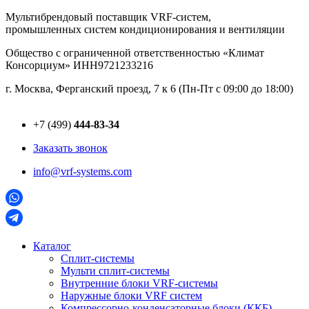
Перейти
Мультибрендовый поставщик VRF-cистем,
к
промышленных систем кондиционирования и вентиляции
содержимому
Общество с ограниченной ответственностью «Климат
Консорциум» ИНН9721233216
г. Москва, Ферганский проезд, 7 к 6 (Пн-Пт с 09:00 до 18:00)
+7 (499)
444-83-34
Заказать звонок
info@vrf-systems.com
Каталог
Сплит-системы
Мульти сплит-системы
Внутренние блоки VRF-cистемы
Наружные блоки VRF cистем
Компрессорно-конденсаторные блоки (ККБ)