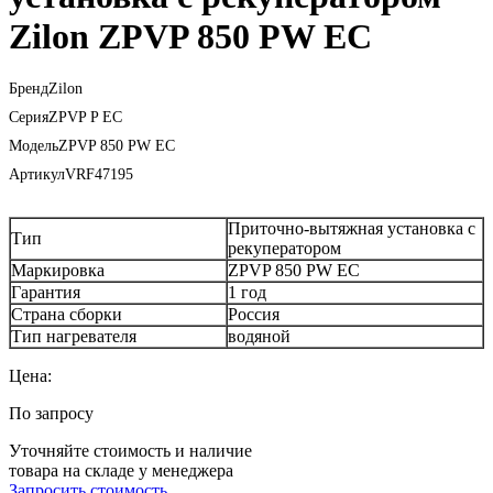
Zilon ZPVP 850 PW EC
Бренд
Zilon
Серия
ZPVP P EC
Модель
ZPVP 850 PW EC
Артикул
VRF47195
Приточно-вытяжная установка с
Тип
рекуператором
Маркировка
ZPVP 850 PW EC
Гарантия
1 год
Страна сборки
Россия
Тип нагревателя
водяной
Цена:
По запросу
Уточняйте стоимость и наличие
товара на складе у менеджера
Запросить стоимость