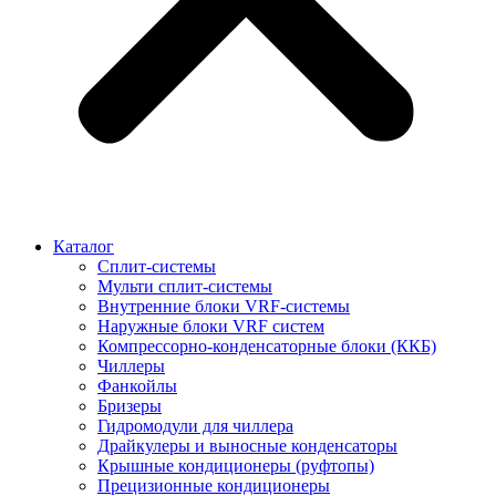
Каталог
Сплит-системы
Мульти сплит-системы
Внутренние блоки VRF-cистемы
Наружные блоки VRF cистем
Компрессорно-конденсаторные блоки (ККБ)
Чиллеры
Фанкойлы
Бризеры
Гидромодули для чиллера
Драйкулеры и выносные конденсаторы
Крышные кондиционеры (руфтопы)
Прецизионные кондиционеры