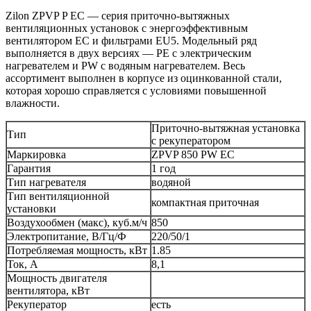
Zilon ZPVP P EC — серия приточно-вытяжных
вентиляционных установок с энергоэффективным
вентилятором ЕС и фильтрами EU5. Модельный ряд
выполняется в двух версиях — PE с электрическим
нагревателем и PW с водяным нагревателем. Весь
ассортимент выполнен в корпусе из оцинкованной стали,
которая хорошо справляется с условиями повышенной
влажности.
Приточно-вытяжная установка
Тип
с рекуператором
Маркировка
ZPVP 850 PW EC
Гарантия
1 год
Тип нагревателя
водяной
Тип вентиляционной
компактная приточная
установки
Воздухообмен (макс), куб.м/ч
850
Электропитание, В/Гц/Ф
220/50/1
Потребляемая мощность, кВт
1.85
Ток, А
8,1
Мощность двигателя
вентилятора, кВт
Рекуператор
есть