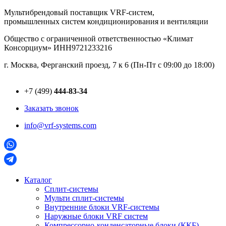
Перейти
Мультибрендовый поставщик VRF-cистем,
к
промышленных систем кондиционирования и вентиляции
содержимому
Общество с ограниченной ответственностью «Климат
Консорциум» ИНН9721233216
г. Москва, Ферганский проезд, 7 к 6 (Пн-Пт с 09:00 до 18:00)
+7 (499)
444-83-34
Заказать звонок
info@vrf-systems.com
Каталог
Сплит-системы
Мульти сплит-системы
Внутренние блоки VRF-cистемы
Наружные блоки VRF cистем
Компрессорно-конденсаторные блоки (ККБ)