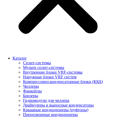
Каталог
Сплит-системы
Мульти сплит-системы
Внутренние блоки VRF-cистемы
Наружные блоки VRF cистем
Компрессорно-конденсаторные блоки (ККБ)
Чиллеры
Фанкойлы
Бризеры
Гидромодули для чиллера
Драйкулеры и выносные конденсаторы
Крышные кондиционеры (руфтопы)
Прецизионные кондиционеры