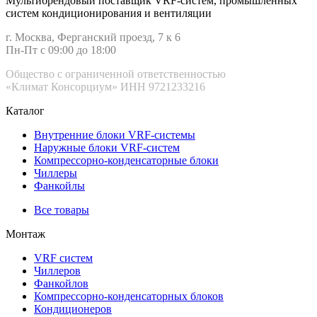
Мультибрендовый поставщик VRF-cистем, промышленных
систем кондиционирования и вентиляции
г. Москва, Ферганский проезд, 7 к 6
Пн-Пт с 09:00 до 18:00
Общество с ограниченной ответственностью
«Климат Консорциум» ИНН 9721233216
Каталог
Внутренние блоки VRF-cистемы
Наружные блоки VRF-cистем
Компрессорно-конденсаторные блоки
Чиллеры
Фанкойлы
Все товары
Монтаж
VRF систем
Чиллеров
Фанкойлов
Компрессорно-конденсаторных блоков
Кондиционеров