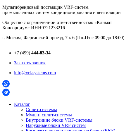
Перейти
Мультибрендовый поставщик VRF-cистем,
к
промышленных систем кондиционирования и вентиляции
содержимому
Общество с ограниченной ответственностью «Климат
Консорциум» ИНН9721233216
г. Москва, Ферганский проезд, 7 к 6 (Пн-Пт с 09:00 до 18:00)
+7 (499)
444-83-34
Заказать звонок
info@vrf-systems.com
Каталог
Сплит-системы
Мульти сплит-системы
Внутренние блоки VRF-cистемы
Наружные блоки VRF cистем
Компрессорно-конденсаторные блоки (ККБ)