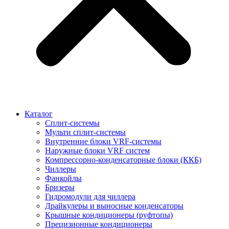
Каталог
Сплит-системы
Мульти сплит-системы
Внутренние блоки VRF-cистемы
Наружные блоки VRF cистем
Компрессорно-конденсаторные блоки (ККБ)
Чиллеры
Фанкойлы
Бризеры
Гидромодули для чиллера
Драйкулеры и выносные конденсаторы
Крышные кондиционеры (руфтопы)
Прецизионные кондиционеры