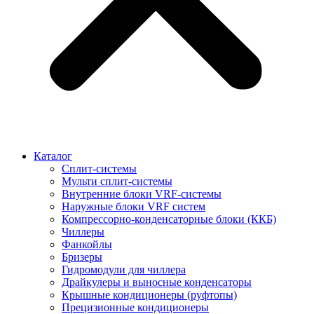
Каталог
Сплит-системы
Мульти сплит-системы
Внутренние блоки VRF-cистемы
Наружные блоки VRF cистем
Компрессорно-конденсаторные блоки (ККБ)
Чиллеры
Фанкойлы
Бризеры
Гидромодули для чиллера
Драйкулеры и выносные конденсаторы
Крышные кондиционеры (руфтопы)
Прецизионные кондиционеры