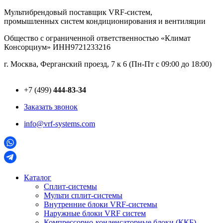
Перейти
Мультибрендовый поставщик VRF-cистем,
к
промышленных систем кондиционирования и вентиляции
содержимому
Общество с ограниченной ответственностью «Климат
Консорциум» ИНН9721233216
г. Москва, Ферганский проезд, 7 к 6 (Пн-Пт с 09:00 до 18:00)
+7 (499)
444-83-34
Заказать звонок
info@vrf-systems.com
Каталог
Сплит-системы
Мульти сплит-системы
Внутренние блоки VRF-cистемы
Наружные блоки VRF cистем
Компрессорно-конденсаторные блоки (ККБ)