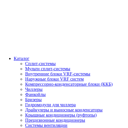
Каталог
Сплит-системы
Мульти сплит-системы
Внутренние блоки VRF-cистемы
Наружные блоки VRF cистем
Компрессорно-конденсаторные блоки (ККБ)
Чиллеры
Фанкойлы
Бризеры
Гидромодули для чиллера
Драйкулеры и выносные конденсаторы
Крышные кондиционеры (руфтопы)
Прецизионные кондиционеры
Системы вентиляции