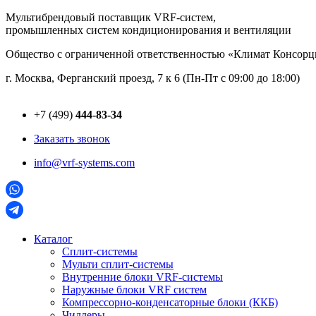
Перейти
Мультибрендовый поставщик VRF-cистем,
к
промышленных систем кондиционирования и вентиляции
содержимому
Общество с ограниченной ответственностью «Климат Консо
г. Москва, Ферганский проезд, 7 к 6 (Пн-Пт с 09:00 до 18:00)
+7 (499)
444-83-34
Заказать звонок
info@vrf-systems.com
Каталог
Сплит-системы
Мульти сплит-системы
Внутренние блоки VRF-cистемы
Наружные блоки VRF cистем
Компрессорно-конденсаторные блоки (ККБ)
Чиллеры