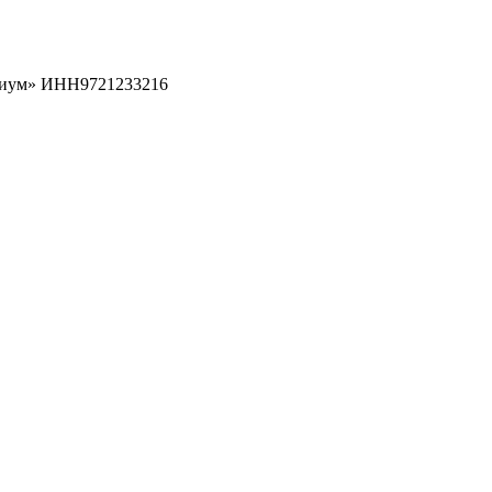
рциум» ИНН9721233216