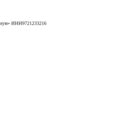
рциум» ИНН9721233216