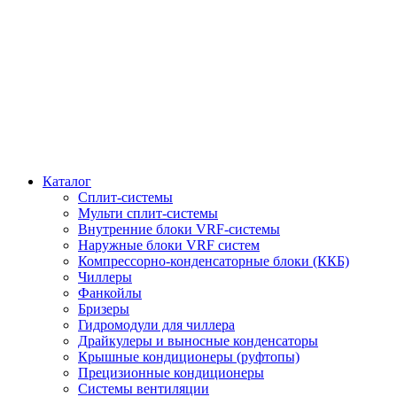
Каталог
Сплит-системы
Мульти сплит-системы
Внутренние блоки VRF-cистемы
Наружные блоки VRF cистем
Компрессорно-конденсаторные блоки (ККБ)
Чиллеры
Фанкойлы
Бризеры
Гидромодули для чиллера
Драйкулеры и выносные конденсаторы
Крышные кондиционеры (руфтопы)
Прецизионные кондиционеры
Системы вентиляции