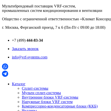
Перейти
Мультибрендовый поставщик VRF-cистем,
к
промышленных систем кондиционирования и вентиляции
содержимому
Общество с ограниченной ответственностью «Климат Консо
г. Москва, Ферганский проезд, 7 к 6 (Пн-Пт с 09:00 до 18:00)
+7 (499)
444-83-34
Заказать звонок
info@vrf-systems.com
Каталог
Сплит-системы
Мульти сплит-системы
Внутренние блоки VRF-cистемы
Наружные блоки VRF cистем
Компрессорно-конденсаторные блоки (ККБ)
Чиллеры