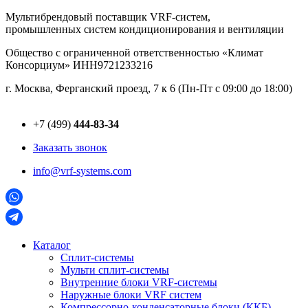
Перейти
Мультибрендовый поставщик VRF-cистем,
к
промышленных систем кондиционирования и вентиляции
содержимому
Общество с ограниченной ответственностью «Климат
Консорциум» ИНН9721233216
г. Москва, Ферганский проезд, 7 к 6 (Пн-Пт с 09:00 до 18:00)
+7 (499)
444-83-34
Заказать звонок
info@vrf-systems.com
Каталог
Сплит-системы
Мульти сплит-системы
Внутренние блоки VRF-cистемы
Наружные блоки VRF cистем
Компрессорно-конденсаторные блоки (ККБ)