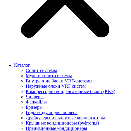
Каталог
Сплит-системы
Мульти сплит-системы
Внутренние блоки VRF-cистемы
Наружные блоки VRF cистем
Компрессорно-конденсаторные блоки (ККБ)
Чиллеры
Фанкойлы
Бризеры
Гидромодули для чиллера
Драйкулеры и выносные конденсаторы
Крышные кондиционеры (руфтопы)
Прецизионные кондиционеры