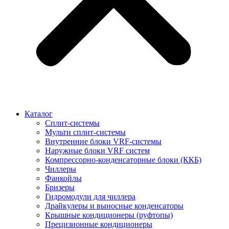
Каталог
Сплит-системы
Мульти сплит-системы
Внутренние блоки VRF-cистемы
Наружные блоки VRF cистем
Компрессорно-конденсаторные блоки (ККБ)
Чиллеры
Фанкойлы
Бризеры
Гидромодули для чиллера
Драйкулеры и выносные конденсаторы
Крышные кондиционеры (руфтопы)
Прецизионные кондиционеры