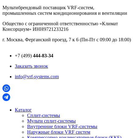
Перейти
Мультибрендовый поставщик VRF-cистем,
к
промышленных систем кондиционирования и вентиляции
содержимому
Общество с ограниченной ответственностью «Климат
Консорциум» ИНН9721233216
г. Москва, Ферганский проезд, 7 к 6 (Пн-Пт с 09:00 до 18:00)
+7 (499)
444-83-34
Заказать звонок
info@vrf-systems.com
Каталог
Сплит-системы
Мульти сплит-системы
Внутренние блоки VRF-cистемы
Наружные блоки VRF cистем
Компрессорно-конденсаторные блоки (ККБ)