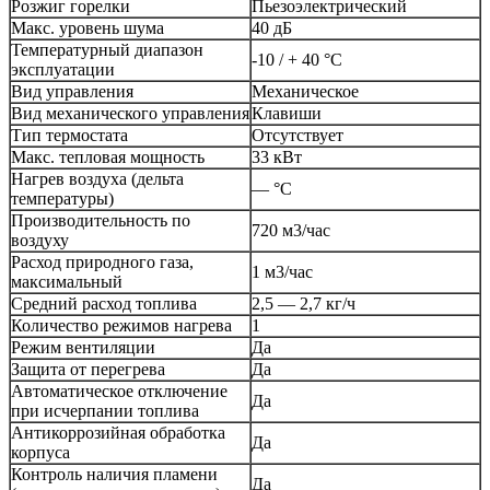
Розжиг горелки
Пьезоэлектрический
Макс. уровень шума
40 дБ
Температурный диапазон
-10 / + 40 °С
эксплуатации
Вид управления
Механическое
Вид механического управления
Клавиши
Тип термостата
Отсутствует
Макс. тепловая мощность
33 кВт
Нагрев воздуха (дельта
— °С
температуры)
Производительность по
720 м3/час
воздуху
Расход природного газа,
1 м3/час
максимальный
Средний расход топлива
2,5 — 2,7 кг/ч
Количество режимов нагрева
1
Режим вентиляции
Да
Защита от перегрева
Да
Автоматическое отключение
Да
при исчерпании топлива
Антикоррозийная обработка
Да
корпуса
Контроль наличия пламени
Да