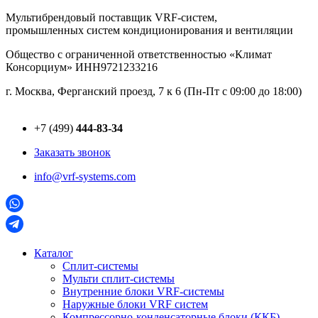
Перейти
Мультибрендовый поставщик VRF-cистем,
к
промышленных систем кондиционирования и вентиляции
содержимому
Общество с ограниченной ответственностью «Климат
Консорциум» ИНН9721233216
г. Москва, Ферганский проезд, 7 к 6 (Пн-Пт с 09:00 до 18:00)
+7 (499)
444-83-34
Заказать звонок
info@vrf-systems.com
Каталог
Сплит-системы
Мульти сплит-системы
Внутренние блоки VRF-cистемы
Наружные блоки VRF cистем
Компрессорно-конденсаторные блоки (ККБ)