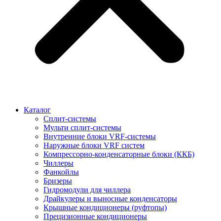
Каталог
Сплит-системы
Мульти сплит-системы
Внутренние блоки VRF-cистемы
Наружные блоки VRF cистем
Компрессорно-конденсаторные блоки (ККБ)
Чиллеры
Фанкойлы
Бризеры
Гидромодули для чиллера
Драйкулеры и выносные конденсаторы
Крышные кондиционеры (руфтопы)
Прецизионные кондиционеры