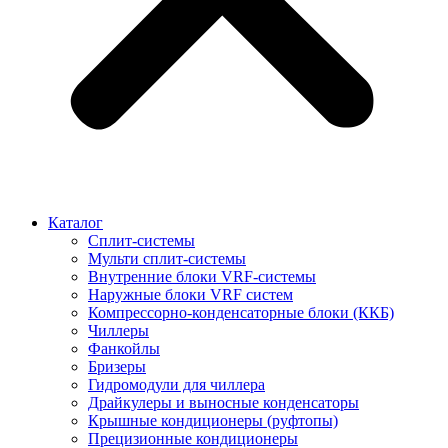
Каталог
Сплит-системы
Мульти сплит-системы
Внутренние блоки VRF-cистемы
Наружные блоки VRF cистем
Компрессорно-конденсаторные блоки (ККБ)
Чиллеры
Фанкойлы
Бризеры
Гидромодули для чиллера
Драйкулеры и выносные конденсаторы
Крышные кондиционеры (руфтопы)
Прецизионные кондиционеры