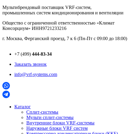
Перейти
Мультибрендовый поставщик VRF-cистем,
к
промышленных систем кондиционирования и вентиляции
содержимому
Общество с ограниченной ответственностью «Климат
Консорциум» ИНН9721233216
г. Москва, Ферганский проезд, 7 к 6 (Пн-Пт с 09:00 до 18:00)
+7 (499)
444-83-34
Заказать звонок
info@vrf-systems.com
Каталог
Сплит-системы
Мульти сплит-системы
Внутренние блоки VRF-cистемы
Наружные блоки VRF cистем
Компрессорно-конденсаторные блоки (ККБ)