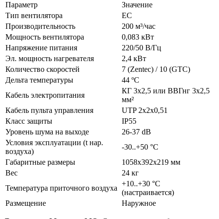
Параметр
Значение
Тип вентилятора
EC
Производительность
200 м³/час
Мощность вентилятора
0,083 кВт
Напряжение питания
220/50 В/Гц
Эл. мощность нагревателя
2,4 кВт
Количество скоростей
7 (Zentec) / 10 (GTC)
Дельта температуры
44 ºС
КГ 3х2,5 или ВВГнг 3х2,5
Кабель электропитания
мм²
Кабель пульта управления
UTP 2х2х0,51
Класс защиты
IP55
Уровень шума на выходе
26-37 dB
Условия эксплуатации (t нар.
-30..+50 °C
воздуха)
Габаритные размеры
1058х392х219 мм
Вес
24 кг
+10..+30 °C
Температура приточного воздуха
(настраивается)
Размещение
Наружное