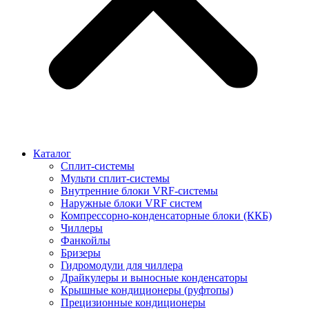
Каталог
Сплит-системы
Мульти сплит-системы
Внутренние блоки VRF-cистемы
Наружные блоки VRF cистем
Компрессорно-конденсаторные блоки (ККБ)
Чиллеры
Фанкойлы
Бризеры
Гидромодули для чиллера
Драйкулеры и выносные конденсаторы
Крышные кондиционеры (руфтопы)
Прецизионные кондиционеры