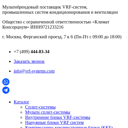
Перейти
Мультибрендовый поставщик VRF-cистем,
к
промышленных систем кондиционирования и вентиляции
содержимому
Общество с ограниченной ответственностью «Климат
Консорциум» ИНН9721233216
г. Москва, Ферганский проезд, 7 к 6 (Пн-Пт с 09:00 до 18:00)
+7 (499)
444-83-34
Заказать звонок
info@vrf-systems.com
Каталог
Сплит-системы
Мульти сплит-системы
Внутренние блоки VRF-cистемы
Наружные блоки VRF cистем
Компрессорно-конденсаторные блоки (ККБ)