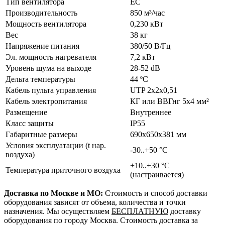
Тип вентилятора
EC
Производительность
850 м³/час
Мощность вентилятора
0,230 кВт
Вес
38 кг
Напряжение питания
380/50 В/Гц
Эл. мощность нагревателя
7,2 кВт
Уровень шума на выходе
28-52 dB
Дельта температуры
44 ºС
Кабель пульта управления
UTP 2х2х0,51
Кабель электропитания
КГ или ВВГнг 5х4 мм²
Размещение
Внутреннее
Класс защиты
IP55
Габаритные размеры
690х650х381 мм
Условия эксплуатации (t нар.
-30..+50 °C
воздуха)
+10..+30 °C
Температура приточного воздуха
(настраивается)
Доставка по Москве и МО:
Стоимость и способ доставки
оборудования зависят от объема, количества и точки
назначения. Мы осуществляем
БЕСПЛАТНУЮ
доставку
оборудования по городу Москва. Стоимость доставка за