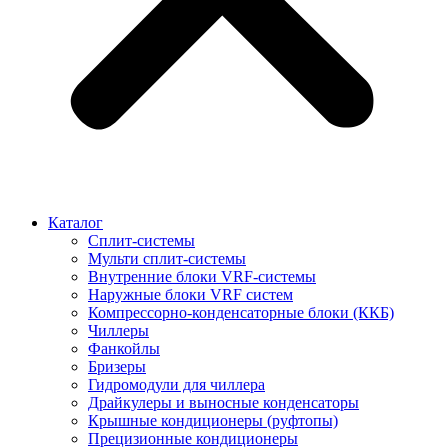
Каталог
Сплит-системы
Мульти сплит-системы
Внутренние блоки VRF-cистемы
Наружные блоки VRF cистем
Компрессорно-конденсаторные блоки (ККБ)
Чиллеры
Фанкойлы
Бризеры
Гидромодули для чиллера
Драйкулеры и выносные конденсаторы
Крышные кондиционеры (руфтопы)
Прецизионные кондиционеры