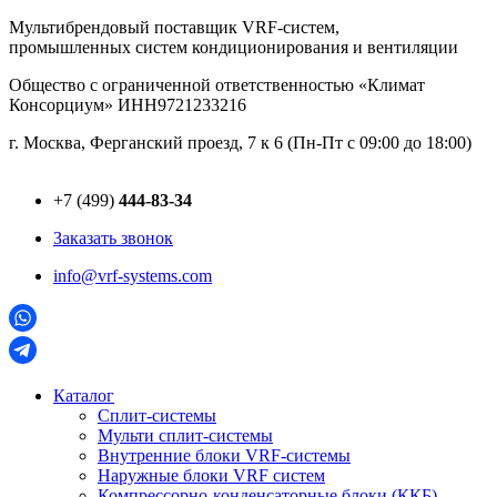
Перейти
Мультибрендовый поставщик VRF-cистем,
к
промышленных систем кондиционирования и вентиляции
содержимому
Общество с ограниченной ответственностью «Климат
Консорциум» ИНН9721233216
г. Москва, Ферганский проезд, 7 к 6 (Пн-Пт с 09:00 до 18:00)
+7 (499)
444-83-34
Заказать звонок
info@vrf-systems.com
Каталог
Сплит-системы
Мульти сплит-системы
Внутренние блоки VRF-cистемы
Наружные блоки VRF cистем
Компрессорно-конденсаторные блоки (ККБ)