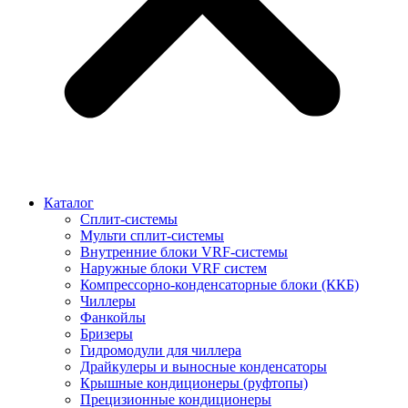
Каталог
Сплит-системы
Мульти сплит-системы
Внутренние блоки VRF-cистемы
Наружные блоки VRF cистем
Компрессорно-конденсаторные блоки (ККБ)
Чиллеры
Фанкойлы
Бризеры
Гидромодули для чиллера
Драйкулеры и выносные конденсаторы
Крышные кондиционеры (руфтопы)
Прецизионные кондиционеры