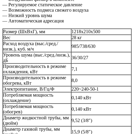
— Регулируемое статическое давление
— Возможность подмеса свежего воздуха
— Низкий уровнь шума
— Автоматическая адресация
Размер (ШхВхГ), мм
1218х210х500
Вес
28 кг
Расход воздуха (выс./сред./
985/738/630
низк.), куб. м/ч
Уровень шума (выс./сред./низк.),
36/30/27
дБ
Производительность в режиме
7,1
охлаждения, кВт
Производительность в режиме
8,0
обогрева, кВт
Электропитание, В/Гц/Ф
220~240-50-1
Потребляемая мощность
0,140 кВт
(охлаждение)
Потребляемая мощность
0,140 кВт
(обогрев)
Диаметр жидкостной трубы, мм
9,52 (3/8″)
(дюйм)
Диаметр газовой трубы, мм
15,9 (5/8″)