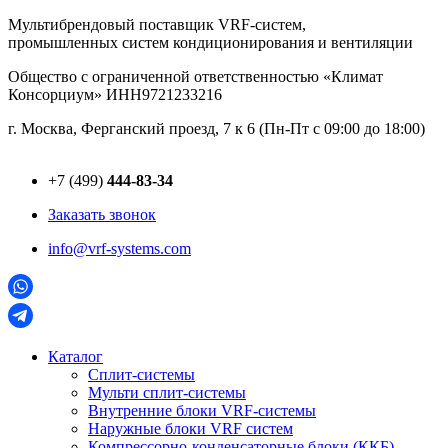
Перейти
Мультибрендовый поставщик VRF-cистем,
к
промышленных систем кондиционирования и вентиляции
содержимому
Общество с ограниченной ответственностью «Климат
Консорциум» ИНН9721233216
г. Москва, Ферганский проезд, 7 к 6 (Пн-Пт с 09:00 до 18:00)
+7 (499)
444-83-34
Заказать звонок
info@vrf-systems.com
Каталог
Сплит-системы
Мульти сплит-системы
Внутренние блоки VRF-cистемы
Наружные блоки VRF cистем
Компрессорно-конденсаторные блоки (ККБ)