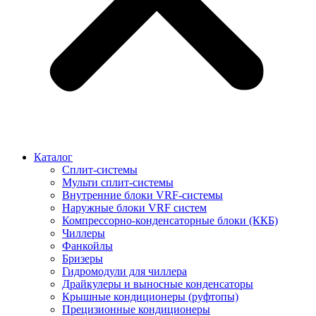
Каталог
Сплит-системы
Мульти сплит-системы
Внутренние блоки VRF-cистемы
Наружные блоки VRF cистем
Компрессорно-конденсаторные блоки (ККБ)
Чиллеры
Фанкойлы
Бризеры
Гидромодули для чиллера
Драйкулеры и выносные конденсаторы
Крышные кондиционеры (руфтопы)
Прецизионные кондиционеры