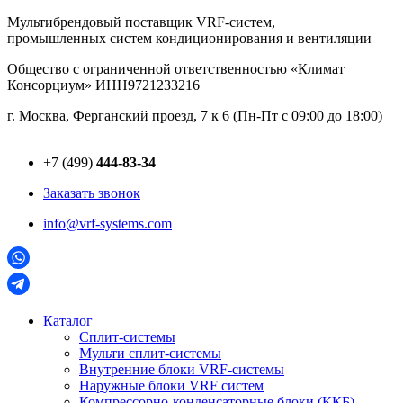
Перейти
Мультибрендовый поставщик VRF-cистем,
к
промышленных систем кондиционирования и вентиляции
содержимому
Общество с ограниченной ответственностью «Климат
Консорциум» ИНН9721233216
г. Москва, Ферганский проезд, 7 к 6 (Пн-Пт с 09:00 до 18:00)
+7 (499)
444-83-34
Заказать звонок
info@vrf-systems.com
Каталог
Сплит-системы
Мульти сплит-системы
Внутренние блоки VRF-cистемы
Наружные блоки VRF cистем
Компрессорно-конденсаторные блоки (ККБ)