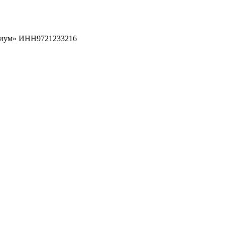
рциум» ИНН9721233216