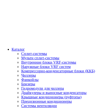
Каталог
Сплит-системы
Мульти сплит-системы
Внутренние блоки VRF-cистемы
Наружные блоки VRF cистем
Компрессорно-конденсаторные блоки (ККБ)
Чиллеры
Фанкойлы
Бризеры
Гидромодули для чиллера
Драйкулеры и выносные конденсаторы
Крышные кондиционеры (руфтопы)
Прецизионные кондиционеры
Системы вентиляции