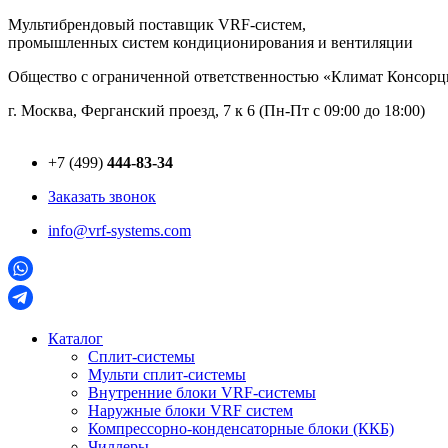
Перейти
Мультибрендовый поставщик VRF-cистем,
к
промышленных систем кондиционирования и вентиляции
содержимому
Общество с ограниченной ответственностью «Климат Консо
г. Москва, Ферганский проезд, 7 к 6 (Пн-Пт с 09:00 до 18:00)
+7 (499)
444-83-34
Заказать звонок
info@vrf-systems.com
Каталог
Сплит-системы
Мульти сплит-системы
Внутренние блоки VRF-cистемы
Наружные блоки VRF cистем
Компрессорно-конденсаторные блоки (ККБ)
Чиллеры