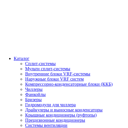
Каталог
Сплит-системы
Мульти сплит-системы
Внутренние блоки VRF-cистемы
Наружные блоки VRF cистем
Компрессорно-конденсаторные блоки (ККБ)
Чиллеры
Фанкойлы
Бризеры
Гидромодули для чиллера
Драйкулеры и выносные конденсаторы
Крышные кондиционеры (руфтопы)
Прецизионные кондиционеры
Системы вентиляции