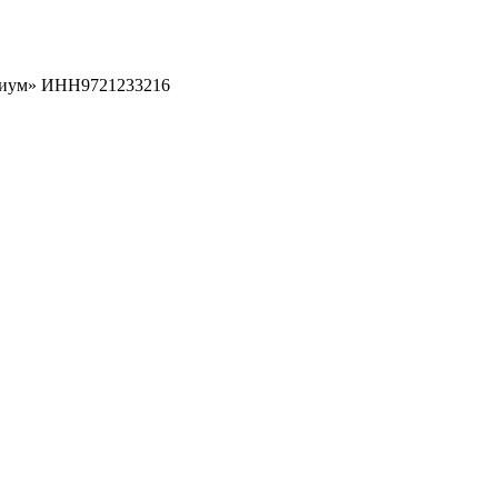
рциум» ИНН9721233216