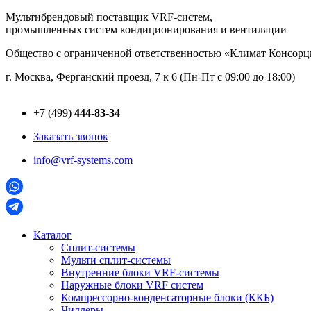
Перейти
Мультибрендовый поставщик VRF-cистем,
к
промышленных систем кондиционирования и вентиляции
содержимому
Общество с ограниченной ответственностью «Климат Консо
г. Москва, Ферганский проезд, 7 к 6 (Пн-Пт с 09:00 до 18:00)
+7 (499)
444-83-34
Заказать звонок
info@vrf-systems.com
Каталог
Сплит-системы
Мульти сплит-системы
Внутренние блоки VRF-cистемы
Наружные блоки VRF cистем
Компрессорно-конденсаторные блоки (ККБ)
Чиллеры