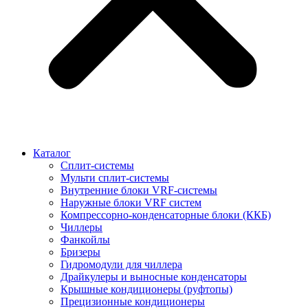
Каталог
Сплит-системы
Мульти сплит-системы
Внутренние блоки VRF-cистемы
Наружные блоки VRF cистем
Компрессорно-конденсаторные блоки (ККБ)
Чиллеры
Фанкойлы
Бризеры
Гидромодули для чиллера
Драйкулеры и выносные конденсаторы
Крышные кондиционеры (руфтопы)
Прецизионные кондиционеры