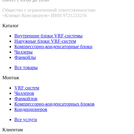
Общество с ограниченной ответственностью
«Климат Консорциум» ИНН 9721233216
Каталог
Внутренние блоки VRF-cистемы
Наружные блоки VRF-cистем
Компрессорно-конденсаторные блоки
Чиллеры
Фанкойлы
Все товары
Монтаж
VRF систем
Чиллеров
Фанкойлов
Компрессорно-конденсаторных блоков
Кондиционеров
Все услуги
Клиентам