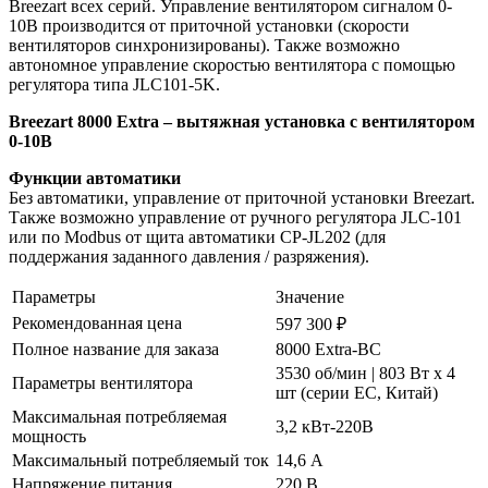
Breezart всех серий. Управление вентилятором сигналом 0-
10В производится от приточной установки (скорости
вентиляторов синхронизированы). Также возможно
автономное управление скоростью вентилятора с помощью
регулятора типа JLС101-5K.
Breezart 8000 Extra – вытяжная установка с вентилятором
0-10В
Функции автоматики
Без автоматики, управление от приточной установки Breezart.
Также возможно управление от ручного регулятора JLC-101
или по Modbus от щита автоматики CP-JL202 (для
поддержания заданного давления / разряжения).
Параметры
Значение
Рекомендованная цена
597 300 ₽
Полное название для заказа
8000 Extra-BC
3530 об/мин | 803 Вт x 4
Параметры вентилятора
шт (серии EC, Китай)
Максимальная потребляемая
3,2 кВт-220В
мощность
Максимальный потребляемый ток
14,6 А
Напряжение питания
220 В