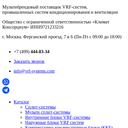
Перейти
Мультибрендовый поставщик VRF-cистем,
к
промышленных систем кондиционирования и вентиляции
содержимому
Общество с ограниченной ответственностью «Климат
Консорциум» ИНН9721233216
г. Москва, Ферганский проезд, 7 к 6 (Пн-Пт с 09:00 до 18:00)
+7 (499)
444-83-34
Заказать звонок
info@vrf-systems.com
Каталог
Сплит-системы
Мульти сплит-системы
Внутренние блоки VRF-cистемы
Наружные блоки VRF cистем
Компрессорно-конденсаторные блоки (ККБ)