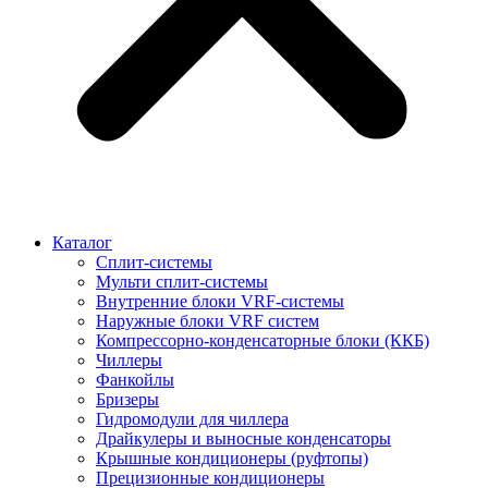
Каталог
Сплит-системы
Мульти сплит-системы
Внутренние блоки VRF-cистемы
Наружные блоки VRF cистем
Компрессорно-конденсаторные блоки (ККБ)
Чиллеры
Фанкойлы
Бризеры
Гидромодули для чиллера
Драйкулеры и выносные конденсаторы
Крышные кондиционеры (руфтопы)
Прецизионные кондиционеры