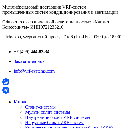
Перейти
Мультибрендовый поставщик VRF-cистем,
к
промышленных систем кондиционирования и вентиляции
содержимому
Общество с ограниченной ответственностью «Климат
Консорциум» ИНН9721233216
г. Москва, Ферганский проезд, 7 к 6 (Пн-Пт с 09:00 до 18:00)
+7 (499)
444-83-34
Заказать звонок
info@vrf-systems.com
Каталог
Сплит-системы
Мульти сплит-системы
Внутренние блоки VRF-cистемы
Наружные блоки VRF cистем
Компрессорно-конденсаторные блоки (ККБ)