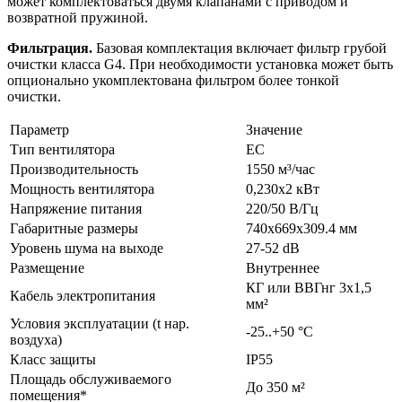
может комплектоваться двумя клапанами с приводом и
возвратной пружиной.
Фильтрация.
Базовая комплектация включает фильтр грубой
очистки класса G4. При необходимости установка может быть
опционально укомплектована фильтром более тонкой
очистки.
Параметр
Значение
Тип вентилятора
EC
Производительность
1550 м³/час
Мощность вентилятора
0,230х2 кВт
Напряжение питания
220/50 В/Гц
Габаритные размеры
740х669х309.4 мм
Уровень шума на выходе
27-52 dB
Размещение
Внутреннее
КГ или ВВГнг 3х1,5
Кабель электропитания
мм²
Условия эксплуатации (t нар.
-25..+50 °C
воздуха)
Класс защиты
IP55
Площадь обслуживаемого
До 350 м²
помещения*