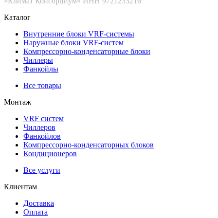
«Климат Консорциум» ИНН 9721233216
Каталог
Внутренние блоки VRF-cистемы
Наружные блоки VRF-cистем
Компрессорно-конденсаторные блоки
Чиллеры
Фанкойлы
Все товары
Монтаж
VRF систем
Чиллеров
Фанкойлов
Компрессорно-конденсаторных блоков
Кондиционеров
Все услуги
Клиентам
Доставка
Оплата