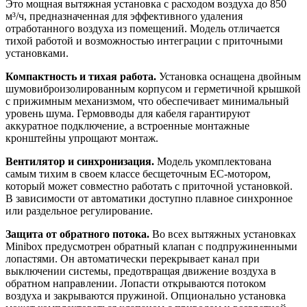
Это мощная вытяжная установка с расходом воздуха до 850
м³/ч, предназначенная для эффективного удаления
отработанного воздуха из помещений. Модель отличается
тихой работой и возможностью интеграции с приточными
установками.
Компактность и тихая работа.
Установка оснащена двойным
шумовиброизолированным корпусом и герметичной крышкой
с прижимным механизмом, что обеспечивает минимальный
уровень шума. Гермовводы для кабеля гарантируют
аккуратное подключение, а встроенные монтажные
кронштейны упрощают монтаж.
Вентилятор и синхронизация.
Модель укомплектована
самым тихим в своем классе бесщеточным ЕС-мотором,
который может совместно работать с приточной установкой.
В зависимости от автоматики доступно плавное синхронное
или раздельное регулирование.
Защита от обратного потока.
Во всех вытяжных установках
Minibox предусмотрен обратный клапан с подпружиненными
лопастями. Он автоматически перекрывает канал при
выключении системы, предотвращая движение воздуха в
обратном направлении. Лопасти открываются потоком
воздуха и закрываются пружиной. Опционально установка