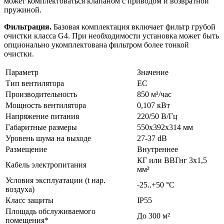
может комплектоваться клапаном с приводом и возвратной
пружиной.
Фильтрация.
Базовая комплектация включает фильтр грубой
очистки класса G4. При необходимости установка может быть
опционально укомплектована фильтром более тонкой
очистки.
Параметр
Значение
Тип вентилятора
EC
Производительность
850 м³/час
Мощность вентилятора
0,107 кВт
Напряжение питания
220/50 В/Гц
Габаритные размеры
550х392х314 мм
Уровень шума на выходе
27-37 dB
Размещение
Внутреннее
КГ или ВВГнг 3х1,5
Кабель электропитания
мм²
Условия эксплуатации (t нар.
-25..+50 °C
воздуха)
Класс защиты
IP55
Площадь обслуживаемого
До 300 м²
помещения*