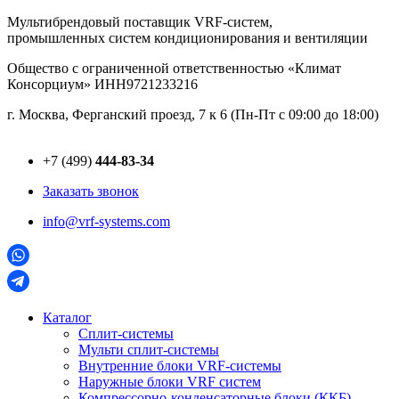
Перейти
Мультибрендовый поставщик VRF-cистем,
к
промышленных систем кондиционирования и вентиляции
содержимому
Общество с ограниченной ответственностью «Климат
Консорциум» ИНН9721233216
г. Москва, Ферганский проезд, 7 к 6 (Пн-Пт с 09:00 до 18:00)
+7 (499)
444-83-34
Заказать звонок
info@vrf-systems.com
Каталог
Сплит-системы
Мульти сплит-системы
Внутренние блоки VRF-cистемы
Наружные блоки VRF cистем
Компрессорно-конденсаторные блоки (ККБ)