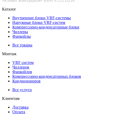
«Климат Консорциум» ИНН 9721233216
Каталог
Внутренние блоки VRF-cистемы
Наружные блоки VRF-cистем
Компрессорно-конденсаторные блоки
Чиллеры
Фанкойлы
Все товары
Монтаж
VRF систем
Чиллеров
Фанкойлов
Компрессорно-конденсаторных блоков
Кондиционеров
Все услуги
Клиентам
Доставка
Оплата