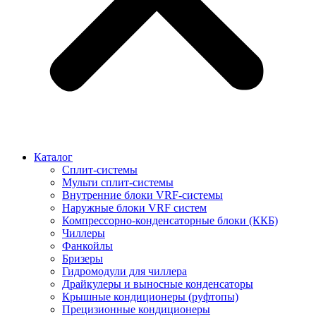
Каталог
Сплит-системы
Мульти сплит-системы
Внутренние блоки VRF-cистемы
Наружные блоки VRF cистем
Компрессорно-конденсаторные блоки (ККБ)
Чиллеры
Фанкойлы
Бризеры
Гидромодули для чиллера
Драйкулеры и выносные конденсаторы
Крышные кондиционеры (руфтопы)
Прецизионные кондиционеры