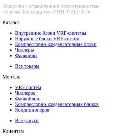
Общество с ограниченной ответственностью
«Климат Консорциум» ИНН 9721233216
Каталог
Внутренние блоки VRF-cистемы
Наружные блоки VRF-cистем
Компрессорно-конденсаторные блоки
Чиллеры
Фанкойлы
Все товары
Монтаж
VRF систем
Чиллеров
Фанкойлов
Компрессорно-конденсаторных блоков
Кондиционеров
Все услуги
Клиентам