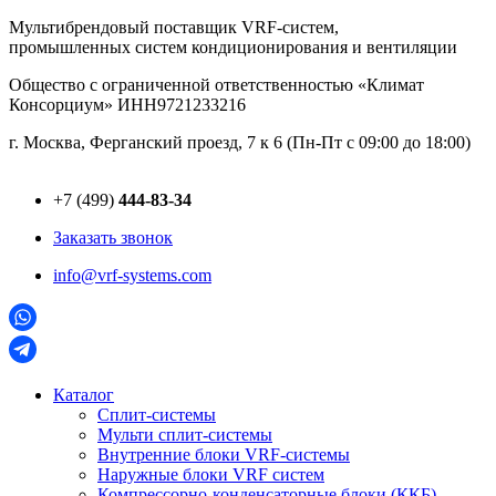
Перейти
Мультибрендовый поставщик VRF-cистем,
к
промышленных систем кондиционирования и вентиляции
содержимому
Общество с ограниченной ответственностью «Климат
Консорциум» ИНН9721233216
г. Москва, Ферганский проезд, 7 к 6 (Пн-Пт с 09:00 до 18:00)
+7 (499)
444-83-34
Заказать звонок
info@vrf-systems.com
Каталог
Сплит-системы
Мульти сплит-системы
Внутренние блоки VRF-cистемы
Наружные блоки VRF cистем
Компрессорно-конденсаторные блоки (ККБ)