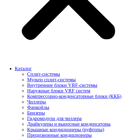
Каталог
Сплит-системы
Мульти сплит-системы
Внутренние блоки VRF-cистемы
Наружные блоки VRF cистем
Компрессорно-конденсаторные блоки (ККБ)
Чиллеры
Фанкойлы
Бризеры
Гидромодули для чиллера
Драйкулеры и выносные конденсаторы
Крышные кондиционеры (руфтопы)
Прецизионные кондиционеры