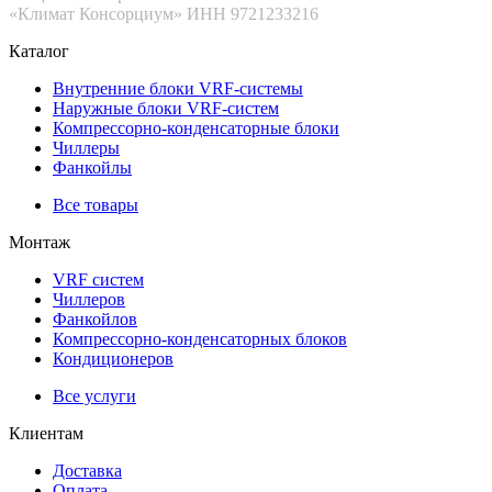
«Климат Консорциум» ИНН 9721233216
Каталог
Внутренние блоки VRF-cистемы
Наружные блоки VRF-cистем
Компрессорно-конденсаторные блоки
Чиллеры
Фанкойлы
Все товары
Монтаж
VRF систем
Чиллеров
Фанкойлов
Компрессорно-конденсаторных блоков
Кондиционеров
Все услуги
Клиентам
Доставка
Оплата