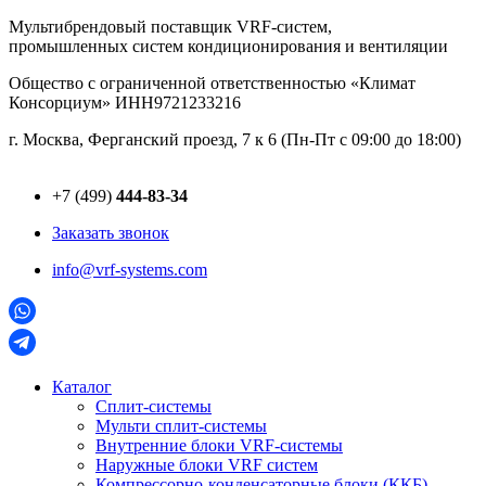
Перейти
Мультибрендовый поставщик VRF-cистем,
к
промышленных систем кондиционирования и вентиляции
содержимому
Общество с ограниченной ответственностью «Климат
Консорциум» ИНН9721233216
г. Москва, Ферганский проезд, 7 к 6 (Пн-Пт с 09:00 до 18:00)
+7 (499)
444-83-34
Заказать звонок
info@vrf-systems.com
Каталог
Сплит-системы
Мульти сплит-системы
Внутренние блоки VRF-cистемы
Наружные блоки VRF cистем
Компрессорно-конденсаторные блоки (ККБ)