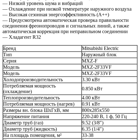
— Низкий уровень шума и вибраций
— Охлаждение при низкой температуре наружного воздуха
— Высокая сезонная энергоэффективность (А++)
— Предусмотрена автоматическая проверка правильности
соединения фреонопроводов и сигнальных линий, а также
автоматическая коррекция при неправильном соединении
— Хладагент R32
Бренд
Mitsubishi Electric
Тип
Наружный блок
Серия
MXZ-F
Модель
MXZ-2F33VF
Модель
MXZ-2F33VF
Холодопроизводительность
3.30 кВт
Потребляемая мощность
0.850 кВт
(охлаждение)
Теплопроизводительность
4.00 кВт
Потребляемая мощность (нагрев)
0.91 кВт
Размеры вн. блока ШхГхВ, мм
800x285x550
Напряжение питания
220-240 В, 1 ф, 50 Гц
Диаметр труб (газ)
9.52 (3/8″)
Диаметр труб (жидкость)
6.35 (1/4″)
На площадь помещения, м²
33-38